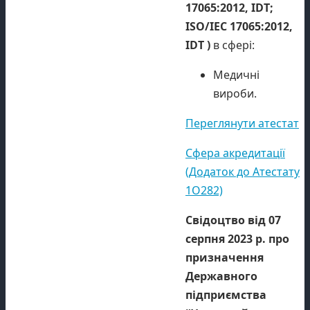
17065:2012,
IDT
;
ISO/IEC 17065:2012,
IDT
)
в сфері:
Медичні
вироби.
Переглянути атестат
Сфера акредитації
(Додаток до Атестату
1O282)
Свідоцтво від 07
серпня 2023 р. про
призначення
Державного
підприємства