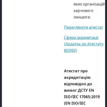
яких організацій
харчового
ланцюга;
Переглянути атестат
Сфера акредитації
(Додаток до Атестату
8О092)
Атестат про
акредитацію
відповідно до
вимог ДСТУ EN
ISO/IEC 17065:2019
(EN ISO/IEC