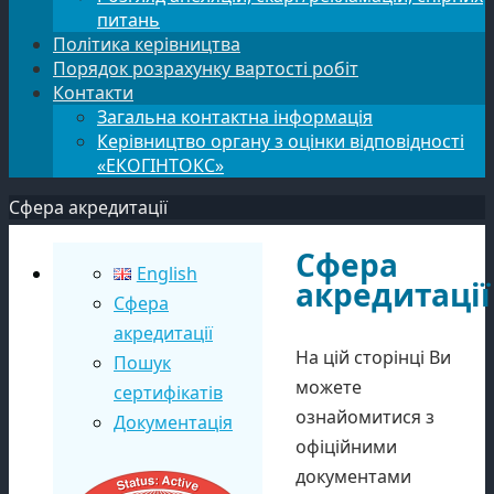
питань
Політика керівництва
Порядок розрахунку вартості робіт
Контакти
Загальна контактна інформація
Керівництво органу з оцінки відповідності
«ЕКОГІНТОКС»
Сфера акредитації
Сфера
English
акредитації
Сфера
акредитації
На цій сторінці Ви
Пошук
можете
сертифікатів
ознайомитися з
Документація
офіційними
документами